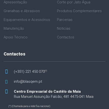
Apresentação
Corte por Jato Água
Granalhas e Abrasivos
Produtos Complementares
Equipamentos e Acessórios
Parcerias
Manutenção
Noticias
Apoio Técnico
Contactos
Contactos
(+351) 221 450 070
(*)
info@blasqem.pt
Centro Empresarial do Castêlo da Maia
Rua Manuel Assunção Falcão, 481
4475-041 Maia
(*) (Chamada para a rede fixa nacional)