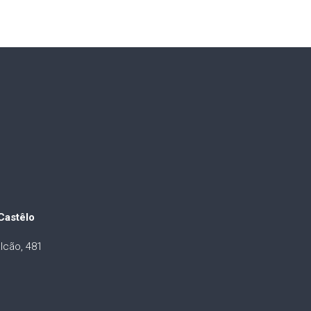
Castêlo
lcão, 481