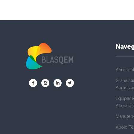
Nave
Apresen
Granalha
Abrasivo
Equipam
Acessór
Manuten
Apoio Té