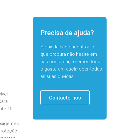
Precisa de ajuda?
Se ainda não encontrou o
que procura não hesite em
nos contactar, teremos todo
o gosto em esclarecer todas
as suas duvidas.
vel,
Contacte-nos
para
até 10
exigentes
proteção