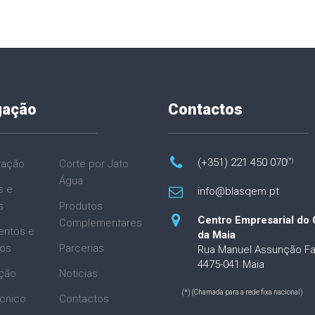
gação
Contactos
(+351) 221 450 070
(*)
tação
Corte por Jato
Água
s e
info@blasqem.pt
s
Produtos
Centro Empresarial do 
Complementares
entos e
da Maia
ios
Parcerias
Rua Manuel Assunção Fa
4475-041 Maia
ção
Noticias
(*) (Chamada para a rede fixa nacional)
cnico
Contactos