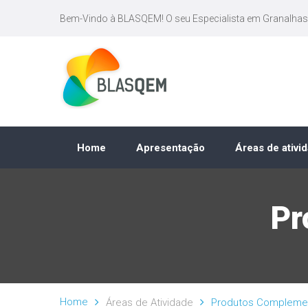
Bem-Vindo à BLASQEM! O seu Especialista em Granalhas
Home
Apresentação
Áreas de ativi
Pr
Home
Áreas de Atividade
Produtos Compleme