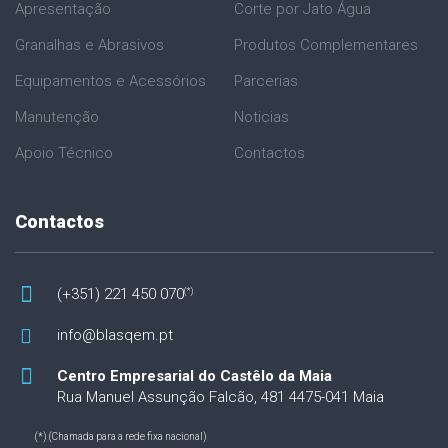
Apresentação
Corte por Jato Água
Granalhas e Abrasivos
Produtos Complementares
Equipamentos e Acessórios
Parcerias
Manutenção
Noticias
Apoio Técnico
Contactos
Contactos
(+351) 221 450 070
(*)
info@blasqem.pt
Centro Empresarial do Castêlo da Maia
Rua Manuel Assunção Falcão, 481
4475-041 Maia
(*) (Chamada para a rede fixa nacional)