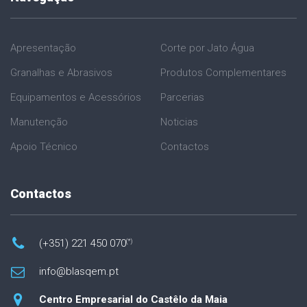
Apresentação
Corte por Jato Água
Granalhas e Abrasivos
Produtos Complementares
Equipamentos e Acessórios
Parcerias
Manutenção
Noticias
Apoio Técnico
Contactos
Contactos
(+351) 221 450 070
(*)
info@blasqem.pt
Centro Empresarial do Castêlo da Maia