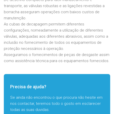
transporte, as válvulas robustas e as ligações revestidas a
borracha asseguram operações com baixos custos de
manutenção.
As cubas de decapagem permitem diferentes
configurações, nomeadamente a utilização de diferentes
válvulas, adequadas aos diferentes abrasivos, assim como a
inclusão no fornecimento de todos os equipamentos de
proteção necessários à operação.
Asseguramos o fornecimentos de peças de desgaste assim
como assistência técnica para os equipamentos fornecidos.
Precisa de ajuda?
Se ainda não encontrou o que procura não hesite em
nos contactar, teremos todo o gosto em esclarecer
todas as suas duvidas.