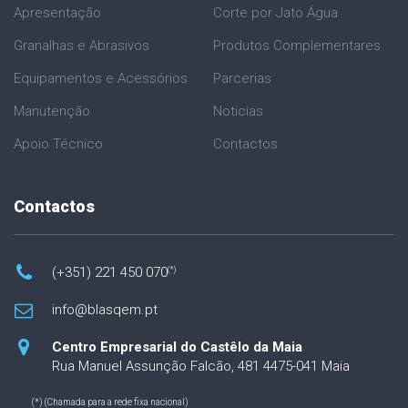
Apresentação
Corte por Jato Água
Granalhas e Abrasivos
Produtos Complementares
Equipamentos e Acessórios
Parcerias
Manutenção
Noticias
Apoio Técnico
Contactos
Contactos
(+351) 221 450 070
(*)
info@blasqem.pt
Centro Empresarial do Castêlo da Maia
Rua Manuel Assunção Falcão, 481
4475-041 Maia
(*) (Chamada para a rede fixa nacional)