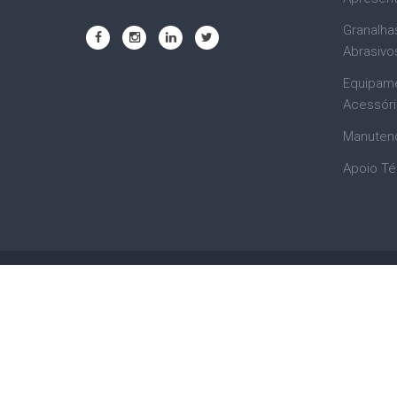
Granalha
Abrasivo
Equipam
Acessór
Manuten
Apoio Té