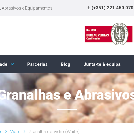
t: (+351) 221 450 070
, Abrasivos e Equipamentos.
Parcerias
Blog
Junta-te à equipa
dade
Granalhas e Abrasivo
os
Vidro
Granalha de Vidro (White)