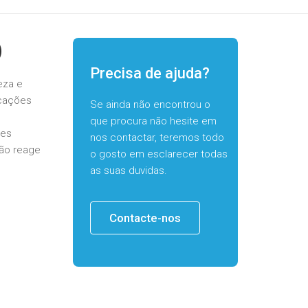
)
Precisa de ajuda?
eza e
icações
Se ainda não encontrou o
que procura não hesite em
ies
nos contactar, teremos todo
não reage
o gosto em esclarecer todas
as suas duvidas.
Contacte-nos