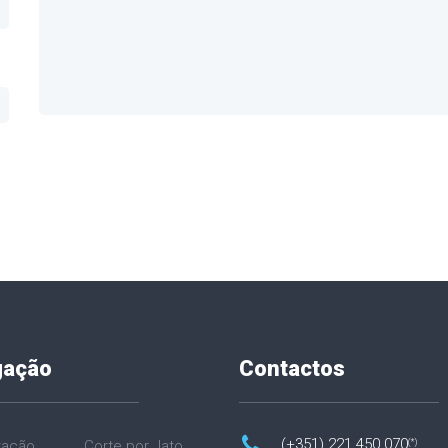
gação
Contactos
(+351) 221 450 070
(*)
tação
Corte por Jato