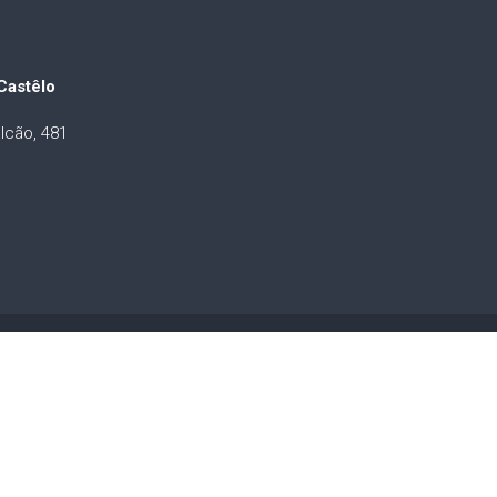
Castêlo
lcão, 481