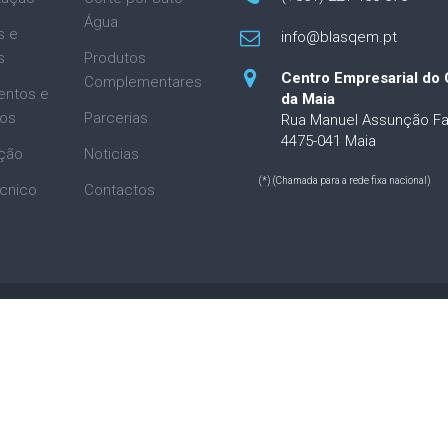
Água
s e
info@blasqem.pt
s
Produtos
Centro Empresarial do 
Complementares
entos e
da Maia
ios
Parcerias
Rua Manuel Assunção Fa
4475-041 Maia
ção
Noticias
(*) (Chamada para a rede fixa nacional)
cnico
Contactos