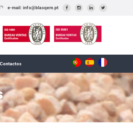
e-mail: info@blasqem.pt
(*)
Contactos
s