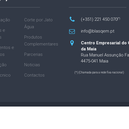
(+351) 221 450 070
(*)
tação
Corte por Jato
Água
s e
info@blasqem.pt
s
Produtos
Centro Empresarial do 
Complementares
entos e
da Maia
ios
Parcerias
Rua Manuel Assunção Fa
4475-041 Maia
ção
Noticias
(*) (Chamada para a rede fixa nacional)
cnico
Contactos