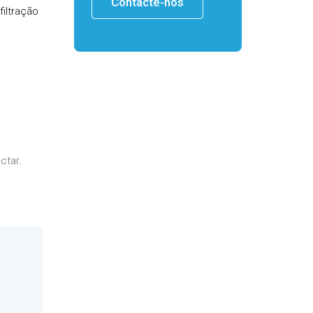
Contacte-nos
filtração
ctar.