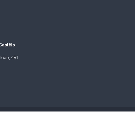
Castêlo
lcão, 481