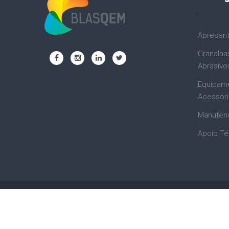
Apresen
Granalha
Abrasivo
Equipam
Acessór
Manuten
Apoio Té