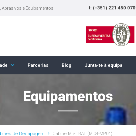
t: (+351) 221 450 070
, Abrasivos e Equipamentos.
Parcerias
Blog
Junta-te à equipa
dade
Equipamentos
bines de Decapagem
Cabine MISTRAL (MI04-MP04)