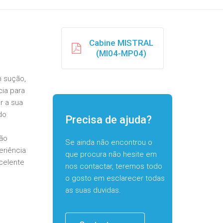
Cabine MISTRAL
(MI04-MP04)
 sução,
ia para
r a sua
do
Precisa de ajuda?
ção
Se ainda não encontrou o
eriência
que procura não hesite em
celente
nos contactar, teremos todo
o gosto em esclarecer todas
as suas duvidas.