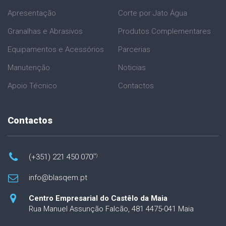
Apresentação
Corte por Jato Água
Granalhas e Abrasivos
Produtos Complementares
Equipamentos e Acessórios
Parcerias
Manutenção
Noticias
Apoio Técnico
Contactos
Contactos
(+351) 221 450 070
(*)
info@blasqem.pt
Centro Empresarial do Castêlo da Maia
Rua Manuel Assunção Falcão, 481
4475-041 Maia