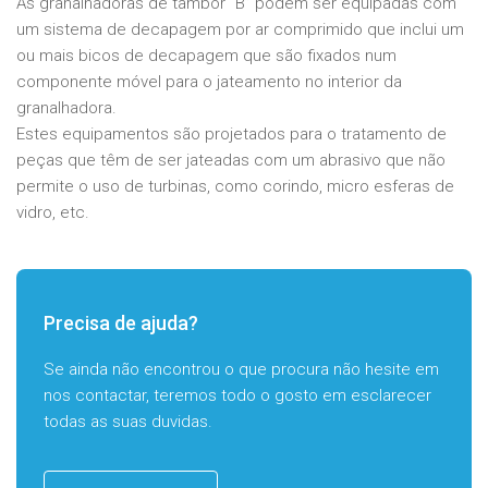
As granalhadoras de tambor “B” podem ser equipadas com
um sistema de decapagem por ar comprimido que inclui um
ou mais bicos de decapagem que são fixados num
componente móvel para o jateamento no interior da
granalhadora.
Estes equipamentos são projetados para o tratamento de
peças que têm de ser jateadas com um abrasivo que não
permite o uso de turbinas, como corindo, micro esferas de
vidro, etc.
Precisa de ajuda?
Se ainda não encontrou o que procura não hesite em
nos contactar, teremos todo o gosto em esclarecer
todas as suas duvidas.