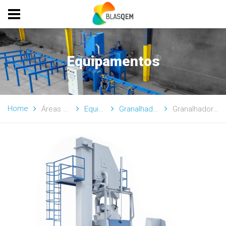
Equipamentos
Home
Áreas de Atividade
Equipamentos
Granalhadoras (Turbinas)
Granalhadora de Tambor "B"