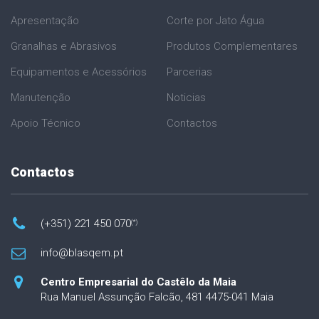
Apresentação
Corte por Jato Água
Granalhas e Abrasivos
Produtos Complementares
Equipamentos e Acessórios
Parcerias
Manutenção
Noticias
Apoio Técnico
Contactos
Contactos
(+351) 221 450 070
(*)
info@blasqem.pt
Centro Empresarial do Castêlo da Maia
Rua Manuel Assunção Falcão, 481
4475-041 Maia