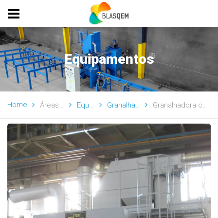
Equipamentos
Home
Áreas de Atividade
Equipamentos
Granalhadoras (Turbinas)
Granalhadora com Tapete de Malha "MC"